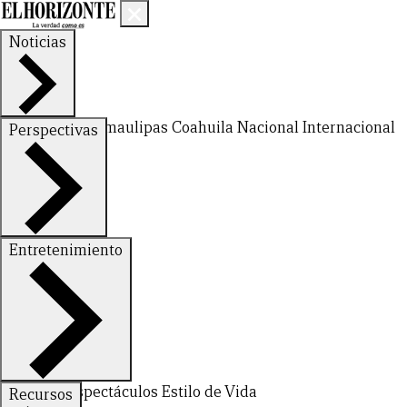
Noticias
Nuevo León
Tamaulipas
Coahuila
Nacional
Internacional
Perspectivas
Finanzas
Opinión
Entretenimiento
Deportes
Espectáculos
Estilo de Vida
Recursos