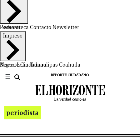
Hemeroteca
Podcast
Contacto
Newsletter
Impreso
Nuevo León
Reporte Ciudadano
Tamaulipas
Coahuila
☰
REPORTE CIUDADANO
periodista