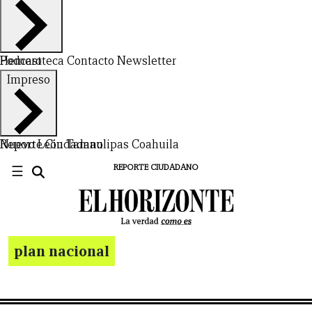
Hemeroteca
Podcast
Contacto
Newsletter
Impreso
Nuevo León
Reporte Ciudadano
Tamaulipas
Coahuila
☰
REPORTE CIUDADANO
plan nacional