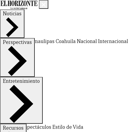
Noticias
Nuevo León
Tamaulipas
Coahuila
Nacional
Internacional
Perspectivas
Finanzas
Opinión
Entretenimiento
Deportes
Espectáculos
Estilo de Vida
Recursos