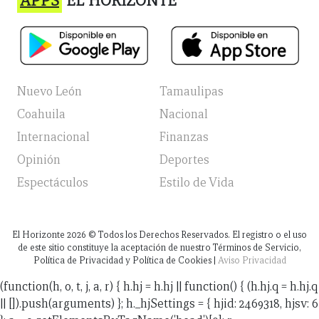
APPS
EL HORIZONTE
Nuevo León
Tamaulipas
Coahuila
Nacional
Internacional
Finanzas
Opinión
Deportes
Espectáculos
Estilo de Vida
El Horizonte
2026
© Todos los Derechos Reservados. El registro o el uso
de este sitio constituye la aceptación de nuestro Términos de Servicio,
Política de Privacidad y Política de Cookies |
Aviso Privacidad
(function(h, o, t, j, a, r) { h.hj = h.hj || function() { (h.hj.q = h.hj.q
|| []).push(arguments) }; h._hjSettings = { hjid: 2469318, hjsv: 6