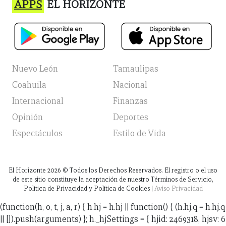
APPS
EL HORIZONTE
Nuevo León
Tamaulipas
Coahuila
Nacional
Internacional
Finanzas
Opinión
Deportes
Espectáculos
Estilo de Vida
El Horizonte
2026
© Todos los Derechos Reservados. El registro o el uso
de este sitio constituye la aceptación de nuestro Términos de Servicio,
Política de Privacidad y Política de Cookies |
Aviso Privacidad
(function(h, o, t, j, a, r) { h.hj = h.hj || function() { (h.hj.q = h.hj.q
|| []).push(arguments) }; h._hjSettings = { hjid: 2469318, hjsv: 6