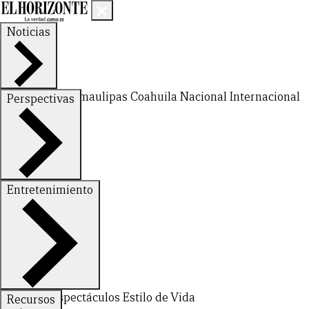
Noticias
Nuevo León
Tamaulipas
Coahuila
Nacional
Internacional
Perspectivas
Finanzas
Opinión
Entretenimiento
CERRAR
Deportes
Espectáculos
Estilo de Vida
Recursos
X