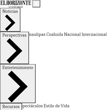
Noticias
Nuevo León
Tamaulipas
Coahuila
Nacional
Internacional
Perspectivas
Finanzas
Opinión
Entretenimiento
CERRAR
Deportes
Espectáculos
Estilo de Vida
Recursos
X