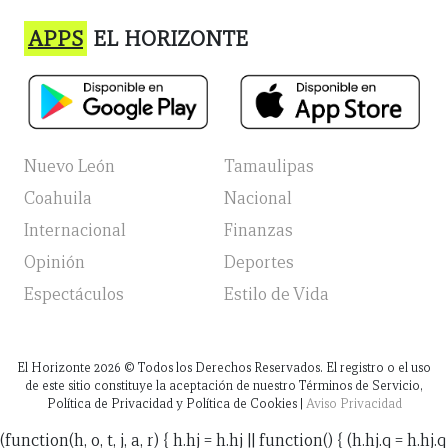
APPS
EL HORIZONTE
Nuevo León
Tamaulipas
Coahuila
Nacional
Internacional
Finanzas
Opinión
Deportes
Espectáculos
Estilo de Vida
El Horizonte
2026
© Todos los Derechos Reservados. El registro o el uso
de este sitio constituye la aceptación de nuestro Términos de Servicio,
Política de Privacidad y Política de Cookies |
Aviso Privacidad
(function(h, o, t, j, a, r) { h.hj = h.hj || function() { (h.hj.q = h.hj.q