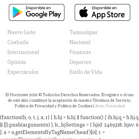
Nuevo León
Tamaulipas
Coahuila
Nacional
Internacional
Finanzas
Opinión
Deportes
Espectáculos
Estilo de Vida
El Horizonte
2026
© Todos los Derechos Reservados. El registro o el uso
de este sitio constituye la aceptación de nuestro Términos de Servicio,
Política de Privacidad y Política de Cookies |
Aviso Privacidad
(function(h, o, t, j, a, r) { h.hj = h.hj || function() { (h.hj.q = h.hj.q
|| []).push(arguments) }; h._hjSettings = { hjid: 2469318, hjsv: 6
}; a = o.getElementsByTagName('head')[0]; r =