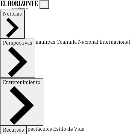
Noticias
Nuevo León
Tamaulipas
Coahuila
Nacional
Internacional
Perspectivas
Finanzas
Opinión
Entretenimiento
Deportes
Espectáculos
Estilo de Vida
Recursos