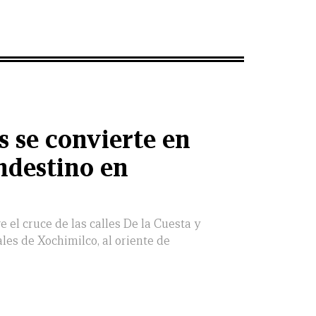
s se convierte en
ndestino en
e el cruce de las calles De la Cuesta y
ales de Xochimilco, al oriente de