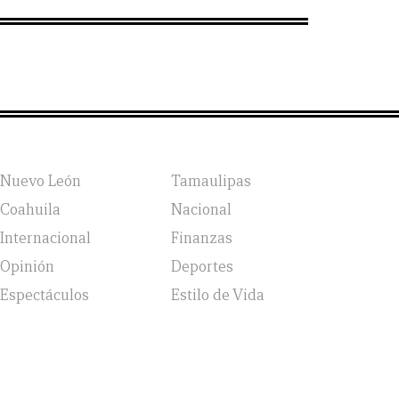
Nuevo León
Tamaulipas
Coahuila
Nacional
Internacional
Finanzas
Opinión
Deportes
Espectáculos
Estilo de Vida
vicio, Política de Privacidad y Política de Cookies |
Aviso