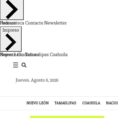
VIDA
Hemeroteca
Podcast
Contacto
Newsletter
Impreso
Nuevo León
Reporte Ciudadano
Tamaulipas
Coahuila
☰
Jueves, Agosto 6, 2026
NUEVO LEÓN
TAMAULIPAS
COAHUILA
NACIO