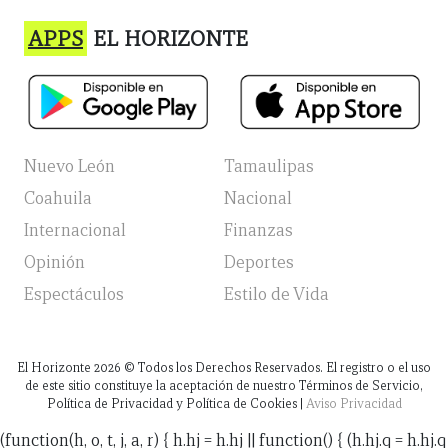
APPS
EL HORIZONTE
Nuevo León
Tamaulipas
Coahuila
Nacional
Internacional
Finanzas
Opinión
Deportes
Espectáculos
Estilo de Vida
El Horizonte
2026
© Todos los Derechos Reservados. El registro o el uso
de este sitio constituye la aceptación de nuestro Términos de Servicio,
Política de Privacidad y Política de Cookies |
Aviso Privacidad
(function(h, o, t, j, a, r) { h.hj = h.hj || function() { (h.hj.q = h.hj.q