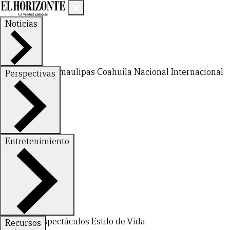
Noticias
Nuevo León
Tamaulipas
Coahuila
Nacional
Internacional
Perspectivas
Finanzas
Opinión
Entretenimiento
CERRAR
Deportes
Espectáculos
Estilo de Vida
Recursos
X