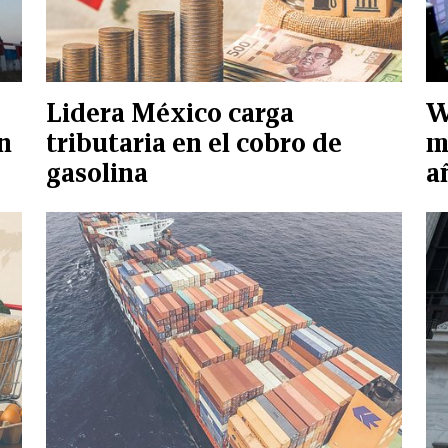
Lidera México carga
W
n
tributaria en el cobro de
m
gasolina
a