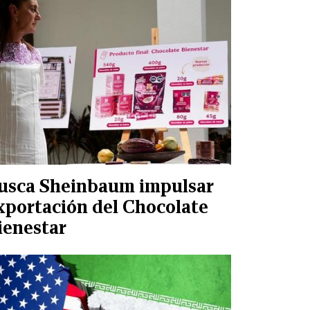
usca Sheinbaum impulsar
xportación del Chocolate
ienestar