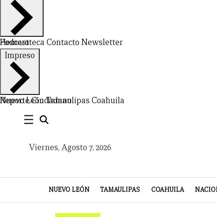
Hemeroteca
Podcast
Contacto
Newsletter
Impreso
CERRAR
X
Nuevo León
Reporte Ciudadano
Tamaulipas
Coahuila
NUEVO
TAMAULIPAS
COAHUILA
NACIONAL
INTERNACIONAL
FINANZAS
OPINIÓN
DEPORTES
ESPECTÁCULOS
TENDENCIA
ESTILO
PODCAST
CONTACTO
NEWSLETTER
HEMEROTECA
SUPLEMENTOS
☰
LEÓN
DE
Viernes, Agosto 7, 2026
VIDA
NUEVO LEÓN
TAMAULIPAS
COAHUILA
NACIO