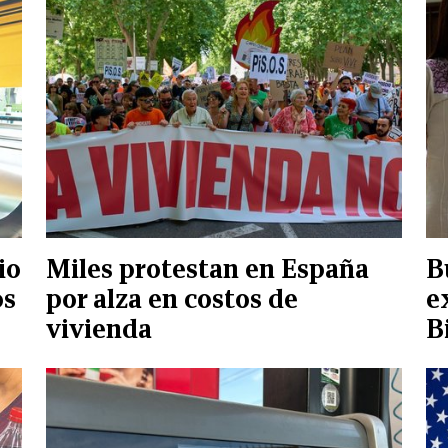
io
Miles protestan en España
B
os
por alza en costos de
e
vivienda
B