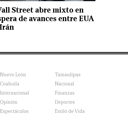
all Street abre mixto en
spera de avances entre EUA
 Irán
Nuevo León
Tamaulipas
Coahuila
Nacional
Internacional
Finanzas
Opinión
Deportes
Espectáculos
Estilo de Vida