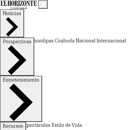
Noticias
Nuevo León
Tamaulipas
Coahuila
Nacional
Internacional
Perspectivas
Finanzas
Opinión
Entretenimiento
Deportes
Espectáculos
Estilo de Vida
Recursos