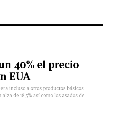
 un 40% el precio
en EUA
era incluso a otros productos básicos
n alza de 18.5% así como los asados de