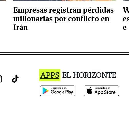
Empresas registran pérdidas
W
millonarias por conflicto en
e
Irán
e
APPS
EL HORIZONTE