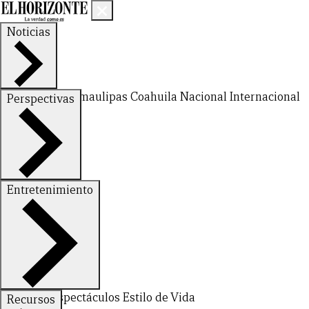
Noticias
Nuevo León
Tamaulipas
Coahuila
Nacional
Internacional
Perspectivas
Finanzas
Opinión
Entretenimiento
Deportes
Espectáculos
Estilo de Vida
Recursos