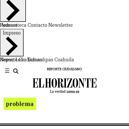
Hemeroteca
Podcast
Contacto
Newsletter
Impreso
Nuevo León
Reporte Ciudadano
Tamaulipas
Coahuila
☰
REPORTE CIUDADANO
problema