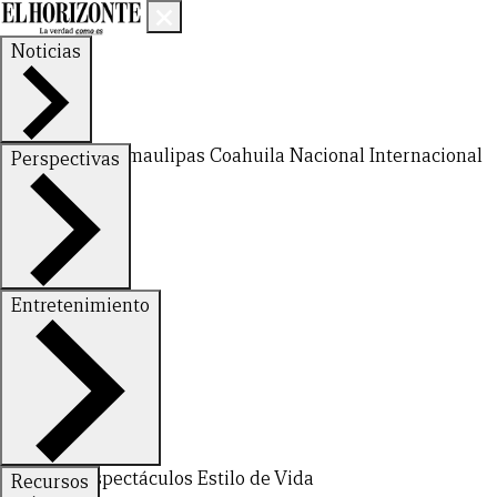
Noticias
Nuevo León
Tamaulipas
Coahuila
Nacional
Internacional
Perspectivas
Finanzas
Opinión
Entretenimiento
CERRAR
Deportes
Espectáculos
Estilo de Vida
Recursos