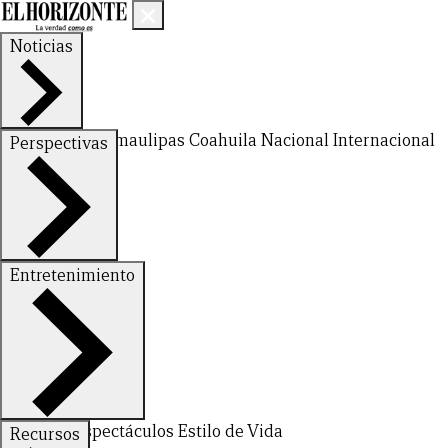
Noticias
Nuevo León
Tamaulipas
Coahuila
Nacional
Internacional
Perspectivas
Finanzas
Opinión
Entretenimiento
Deportes
Espectáculos
Estilo de Vida
Recursos