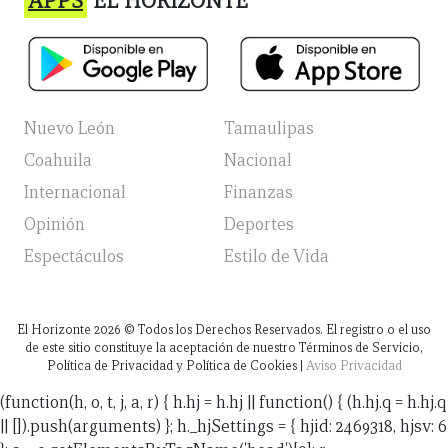
APPS
EL HORIZONTE
Nuevo León
Tamaulipas
Coahuila
Nacional
Internacional
Finanzas
Opinión
Deportes
Espectáculos
Estilo de Vida
El Horizonte
2026
© Todos los Derechos Reservados. El registro o el uso
de este sitio constituye la aceptación de nuestro Términos de Servicio,
Política de Privacidad y Política de Cookies |
Aviso Privacidad
(function(h, o, t, j, a, r) { h.hj = h.hj || function() { (h.hj.q = h.hj.q
|| []).push(arguments) }; h._hjSettings = { hjid: 2469318, hjsv: 6