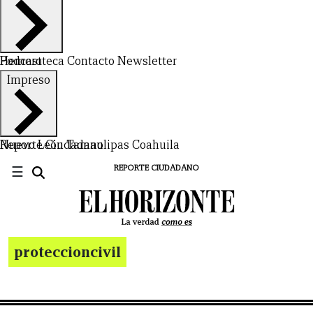
Hemeroteca
Podcast
Contacto
Newsletter
Impreso
Nuevo León
Reporte Ciudadano
Tamaulipas
Coahuila
☰
REPORTE CIUDADANO
proteccioncivil