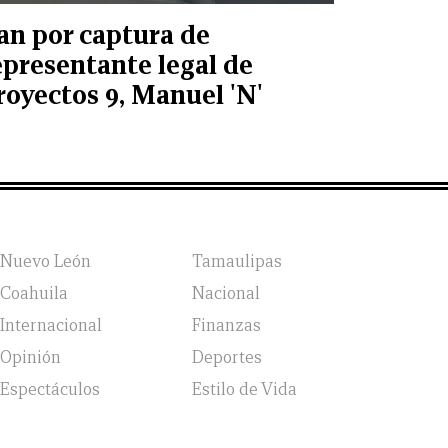
an por captura de
epresentante legal de
royectos 9, Manuel 'N'
Nuevo León
Tamaulipas
Coahuila
Nacional
Internacional
Finanzas
Opinión
Deportes
Espectáculos
Estilo de Vida