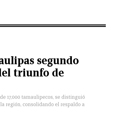
aulipas segundo
el triunfo de
de 17,000 tamaulipecos, se distinguió
la región, consolidando el respaldo a