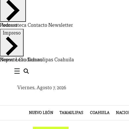
Hemeroteca
Podcast
Contacto
Newsletter
CERRAR
Impreso
X
NUEVO
TAMAULIPAS
COAHUILA
NACIONAL
INTERNACIONAL
FINANZAS
OPINIÓN
DEPORTES
ESPECTÁCULOS
TENDENCIA
ESTILO
PODCAST
CONTACTO
NEWSLETTER
HEMEROTECA
SUPLEMENTOS
Nuevo León
Reporte Ciudadano
Tamaulipas
Coahuila
☰
LEÓN
DE
VIDA
Viernes, Agosto 7, 2026
NUEVO LEÓN
TAMAULIPAS
COAHUILA
NACIO