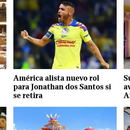
América alista nuevo rol
S
para Jonathan dos Santos si
a
se retira
A