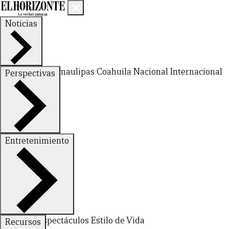
Noticias
Nuevo León
Tamaulipas
Coahuila
Nacional
Internacional
Perspectivas
Finanzas
Opinión
Entretenimiento
Deportes
Espectáculos
Estilo de Vida
Recursos