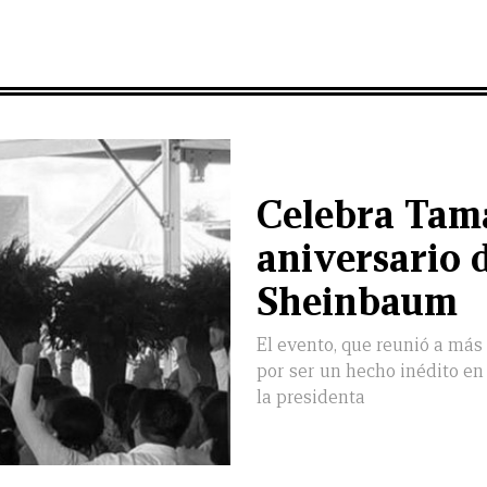
Celebra Tam
aniversario d
Sheinbaum
El evento, que reunió a más 
por ser un hecho inédito en 
la presidenta