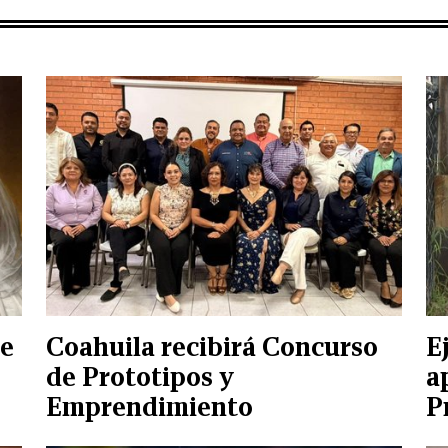
de
Coahuila recibirá Concurso
E
de Prototipos y
a
Emprendimiento
P