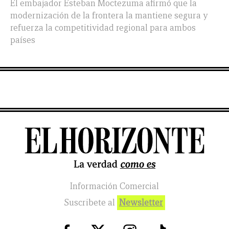
El embajador Esteban Moctezuma afirmó que la
modernización de la frontera la mantiene segura y
refuerza la competitividad regional para ambos
países
Información Comercial
Suscribete al
Newsletter