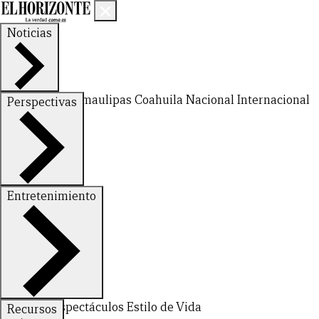
Noticias
Nuevo León
Tamaulipas
Coahuila
Nacional
Internacional
Perspectivas
Finanzas
Opinión
Entretenimiento
CERRAR
Deportes
Espectáculos
Estilo de Vida
Recursos
X