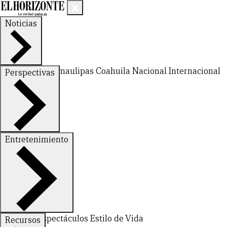
Noticias
Nuevo León
Tamaulipas
Coahuila
Nacional
Internacional
Perspectivas
Finanzas
Opinión
Entretenimiento
Deportes
Espectáculos
Estilo de Vida
Recursos