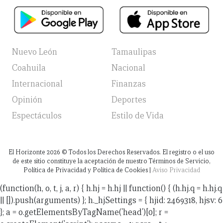
Nuevo León
Tamaulipas
Coahuila
Nacional
Internacional
Finanzas
Opinión
Deportes
Espectáculos
Estilo de Vida
El Horizonte
2026
© Todos los Derechos Reservados. El registro o el uso
de este sitio constituye la aceptación de nuestro Términos de Servicio,
Política de Privacidad y Política de Cookies |
Aviso Privacidad
(function(h, o, t, j, a, r) { h.hj = h.hj || function() { (h.hj.q = h.hj.q
|| []).push(arguments) }; h._hjSettings = { hjid: 2469318, hjsv: 6
}; a = o.getElementsByTagName('head')[0]; r =