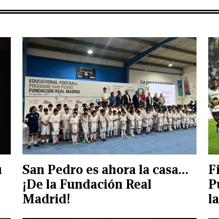
u
San Pedro es ahora la casa…
F
¡De la Fundación Real
P
Madrid!
la