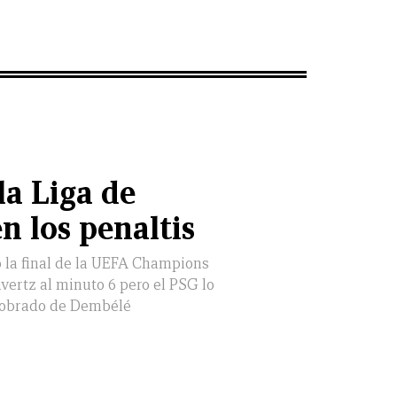
la Liga de
 los penaltis
la final de la UEFA Champions
vertz al minuto 6 pero el PSG lo
cobrado de Dembélé