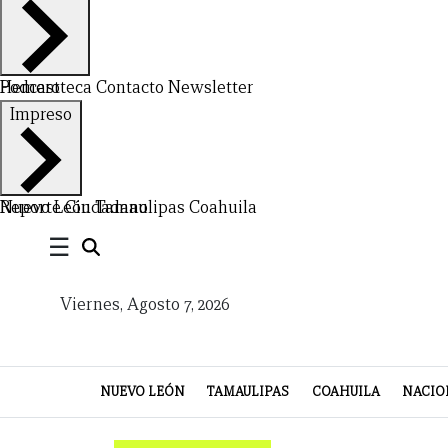
Hemeroteca
Podcast
Contacto
Newsletter
CERRAR
Impreso
X
NUEVO
TAMAULIPAS
COAHUILA
NACIONAL
INTERNACIONAL
FINANZAS
OPINIÓN
DEPORTES
ESPECTÁCULOS
TENDENCIA
ESTILO
PODCAST
CONTACTO
NEWSLETTER
HEMEROTECA
SUPLEMENTOS
Nuevo León
Reporte Ciudadano
Tamaulipas
Coahuila
☰
LEÓN
DE
VIDA
Viernes, Agosto 7, 2026
NUEVO LEÓN
TAMAULIPAS
COAHUILA
NACIO