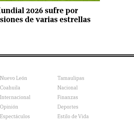
undial 2026 sufre por
esiones de varias estrellas
Nuevo León
Tamaulipas
Coahuila
Nacional
Internacional
Finanzas
Opinión
Deportes
Espectáculos
Estilo de Vida