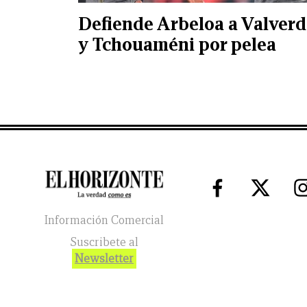
Defiende Arbeloa a Valver
y Tchouaméni por pelea
Información Comercial
Suscribete al
Newsletter