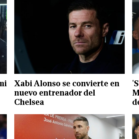
mi
Xabi Alonso se convierte en
'
nuevo entrenador del
M
Chelsea
d