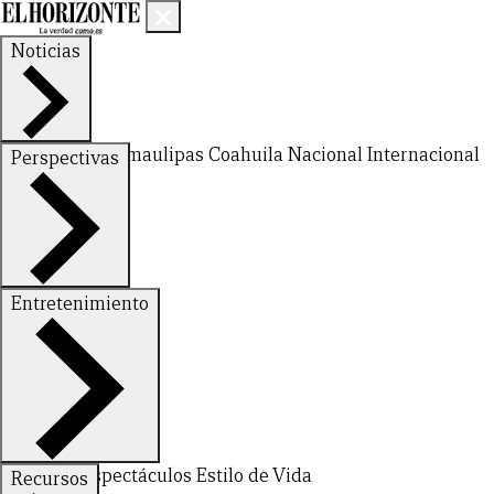
Noticias
Nuevo León
Tamaulipas
Coahuila
Nacional
Internacional
Perspectivas
Finanzas
Opinión
Entretenimiento
Deportes
Espectáculos
Estilo de Vida
Recursos