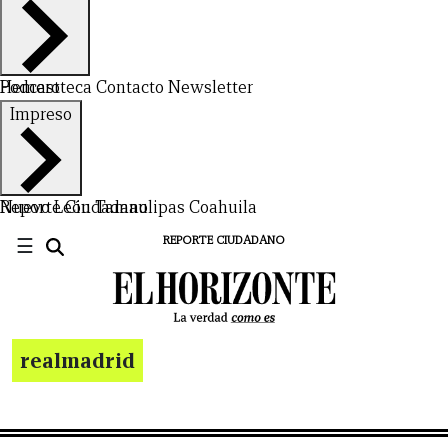
Hemeroteca
Podcast
Contacto
Newsletter
Impreso
Nuevo León
Reporte Ciudadano
Tamaulipas
Coahuila
☰
REPORTE CIUDADANO
realmadrid