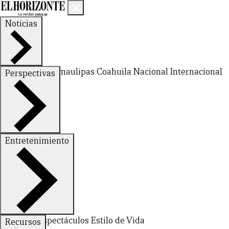
Noticias
Nuevo León
Tamaulipas
Coahuila
Nacional
Internacional
Perspectivas
Finanzas
Opinión
Entretenimiento
Deportes
Espectáculos
Estilo de Vida
Recursos