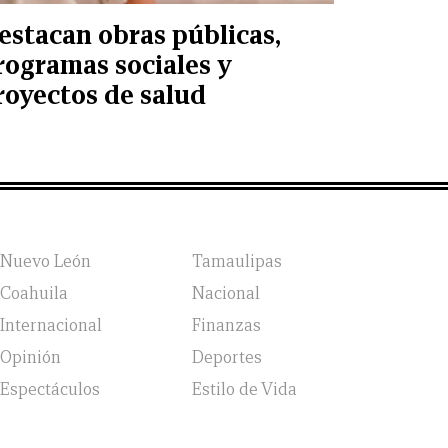
estacan obras públicas,
rogramas sociales y
royectos de salud
Nuevo León
Tamaulipas
Coahuila
Nacional
Internacional
Finanzas
Opinión
Deportes
Espectáculos
Estilo de Vida