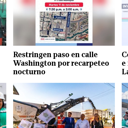
Restringen paso en calle
C
Washington por recarpeteo
e
nocturno
L