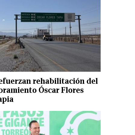
efuerzan rehabilitación del
ibramiento Óscar Flores
apia