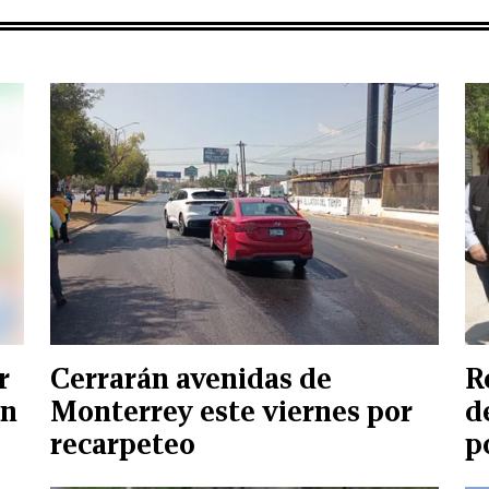
r
Cerrarán avenidas de
R
ón
Monterrey este viernes por
d
recarpeteo
p