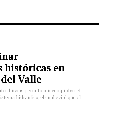
inar
 históricas en
del Valle
entes lluvias permitieron comprobar el
stema hidráulico, el cual evitó que el