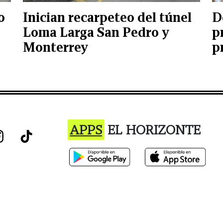
o
Inician recarpeteo del túnel
D
Loma Larga San Pedro y
p
Monterrey
p
APPS
EL HORIZONTE