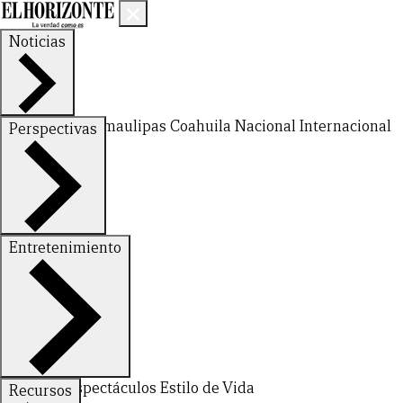
Noticias
Nuevo León
Tamaulipas
Coahuila
Nacional
Internacional
Perspectivas
Finanzas
Opinión
Entretenimiento
Deportes
Espectáculos
Estilo de Vida
Recursos