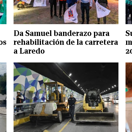
Da Samuel banderazo para
S
os
rehabilitación de la carretera
m
a Laredo
2