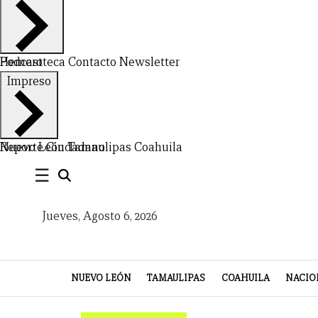
Hemeroteca
Podcast
Contacto
Newsletter
CERRAR
Impreso
X
NUEVO
TAMAULIPAS
COAHUILA
NACIONAL
INTERNACIONAL
FINANZAS
OPINIÓN
DEPORTES
ESPECTÁCULOS
TENDENCIA
ESTILO
PODCAST
CONTACTO
NEWSLETTER
HEMEROTECA
SUPLEMENTOS
Nuevo León
Reporte Ciudadano
Tamaulipas
Coahuila
☰
LEÓN
DE
VIDA
Jueves, Agosto 6, 2026
NUEVO LEÓN
TAMAULIPAS
COAHUILA
NACIO