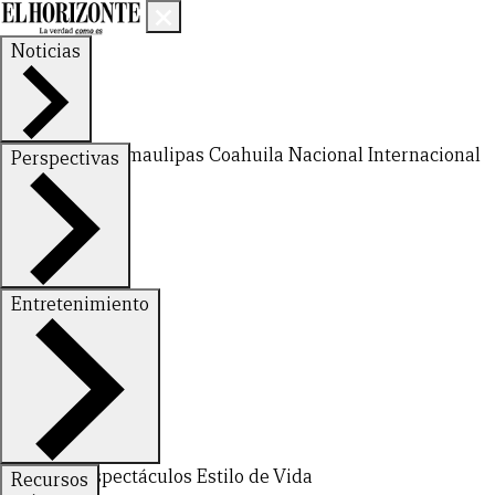
Noticias
Nuevo León
Tamaulipas
Coahuila
Nacional
Internacional
Perspectivas
Finanzas
Opinión
Entretenimiento
CERRAR
Deportes
Espectáculos
Estilo de Vida
Recursos