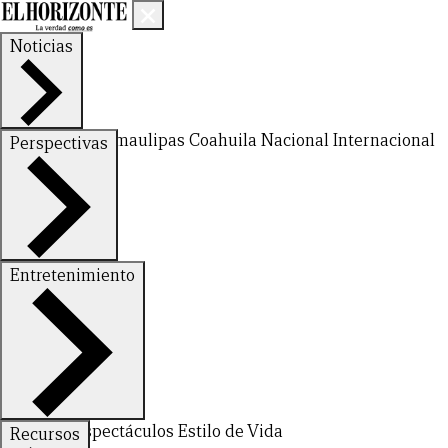
Noticias
Nuevo León
Tamaulipas
Coahuila
Nacional
Internacional
Perspectivas
Finanzas
Opinión
Entretenimiento
Deportes
Espectáculos
Estilo de Vida
Recursos