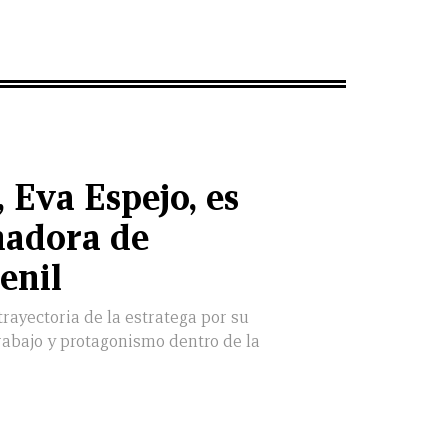
 Eva Espejo, es
nadora de
enil
trayectoria de la estratega por su
rabajo y protagonismo dentro de la