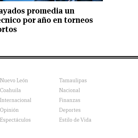
ayados promedia un
écnico por año en torneos
ortos
Nuevo León
Tamaulipas
Coahuila
Nacional
Internacional
Finanzas
Opinión
Deportes
Espectáculos
Estilo de Vida