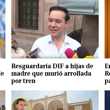
Resguardaría DIF a hijas de
E
de
madre que murió arrollada
R
por tren
p