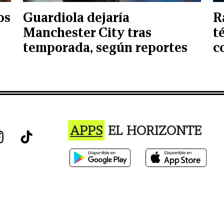
os
Guardiola dejaría
R
Manchester City tras
t
temporada, según reportes
c
APPS
EL HORIZONTE