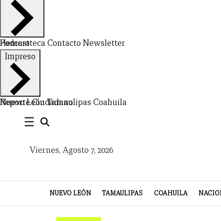
Hemeroteca
Podcast
Contacto
Newsletter
CERRAR
Impreso
X
NUEVO
TAMAULIPAS
COAHUILA
NACIONAL
INTERNACIONAL
FINANZAS
OPINIÓN
DEPORTES
ESPECTÁCULOS
TENDENCIA
ESTILO
PODCAST
CONTACTO
NEWSLETTER
HEMEROTECA
SUPLEMENTOS
Nuevo León
Reporte Ciudadano
Tamaulipas
Coahuila
☰
LEÓN
DE
VIDA
Viernes, Agosto 7, 2026
NUEVO LEÓN
TAMAULIPAS
COAHUILA
NACIO