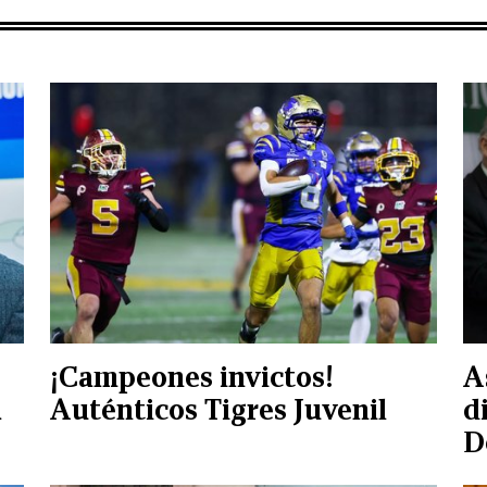
¡Campeones invictos!
A
a
Auténticos Tigres Juvenil
d
D