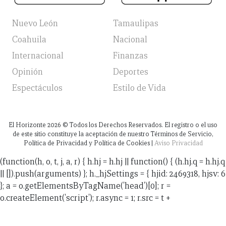
Nuevo León
Tamaulipas
Coahuila
Nacional
Internacional
Finanzas
Opinión
Deportes
Espectáculos
Estilo de Vida
El Horizonte
2026
© Todos los Derechos Reservados. El registro o el uso
de este sitio constituye la aceptación de nuestro Términos de Servicio,
Política de Privacidad y Política de Cookies |
Aviso Privacidad
(function(h, o, t, j, a, r) { h.hj = h.hj || function() { (h.hj.q = h.hj.q
|| []).push(arguments) }; h._hjSettings = { hjid: 2469318, hjsv: 6
}; a = o.getElementsByTagName('head')[0]; r =
o.createElement('script'); r.async = 1; r.src = t +
h._hjSettings.hjid + j + h._hjSettings.hjsv; a.appendChild(r);
})(window, document, 'https://static.hotjar.com/c/hotjar-',