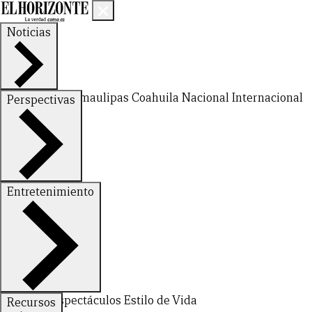
Noticias
Nuevo León
Tamaulipas
Coahuila
Nacional
Internacional
Perspectivas
Finanzas
Opinión
Entretenimiento
CERRAR
Deportes
Espectáculos
Estilo de Vida
Recursos