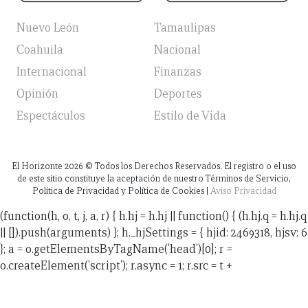
Nuevo León
Tamaulipas
Coahuila
Nacional
Internacional
Finanzas
Opinión
Deportes
Espectáculos
Estilo de Vida
El Horizonte
2026
© Todos los Derechos Reservados. El registro o el uso
de este sitio constituye la aceptación de nuestro Términos de Servicio,
Política de Privacidad y Política de Cookies |
Aviso Privacidad
(function(h, o, t, j, a, r) { h.hj = h.hj || function() { (h.hj.q = h.hj.q
|| []).push(arguments) }; h._hjSettings = { hjid: 2469318, hjsv: 6
}; a = o.getElementsByTagName('head')[0]; r =
o.createElement('script'); r.async = 1; r.src = t +
h._hjSettings.hjid + j + h._hjSettings.hjsv; a.appendChild(r);
})(window, document, 'https://static.hotjar.com/c/hotjar-',