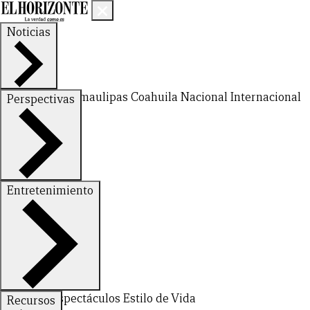
Noticias
Nuevo León
Tamaulipas
Coahuila
Nacional
Internacional
Perspectivas
Finanzas
Opinión
Entretenimiento
CERRAR
Deportes
Espectáculos
Estilo de Vida
Recursos