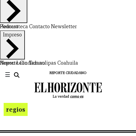
Hemeroteca
Podcast
Contacto
Newsletter
Impreso
Nuevo León
Reporte Ciudadano
Tamaulipas
Coahuila
☰
REPORTE CIUDADANO
regios