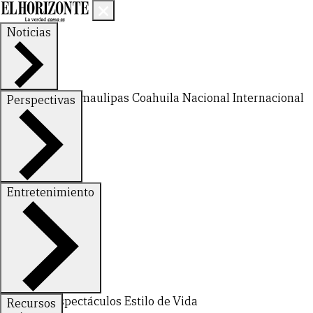
Noticias
Nuevo León
Tamaulipas
Coahuila
Nacional
Internacional
Perspectivas
Finanzas
Opinión
Entretenimiento
Deportes
Espectáculos
Estilo de Vida
Recursos