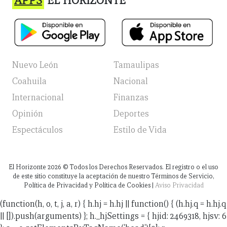
APPS
EL HORIZONTE
Nuevo León
Tamaulipas
Coahuila
Nacional
Internacional
Finanzas
Opinión
Deportes
Espectáculos
Estilo de Vida
El Horizonte
2026
© Todos los Derechos Reservados. El registro o el uso
de este sitio constituye la aceptación de nuestro Términos de Servicio,
Política de Privacidad y Política de Cookies |
Aviso Privacidad
(function(h, o, t, j, a, r) { h.hj = h.hj || function() { (h.hj.q = h.hj.q
|| []).push(arguments) }; h._hjSettings = { hjid: 2469318, hjsv: 6