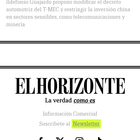
Ildefonso Guajardo propuso modificar el decreto
automotriz del T-MEC y restringir la inversión china
en sectores sensibles, como telecomunicaciones y
minería
Información Comercial
Suscribete al
Newsletter