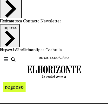
Hemeroteca
Podcast
Contacto
Newsletter
Impreso
Nuevo León
Reporte Ciudadano
Tamaulipas
Coahuila
☰
REPORTE CIUDADANO
regreso