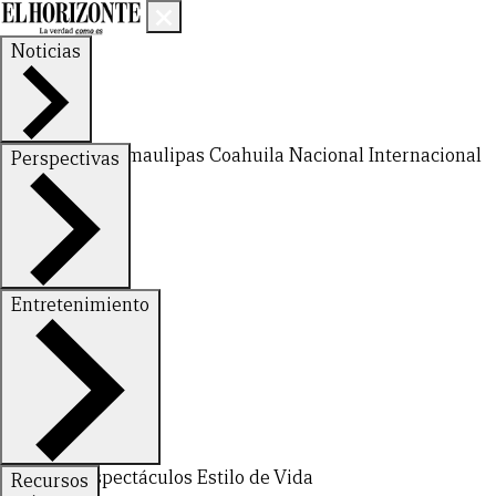
Noticias
Nuevo León
Tamaulipas
Coahuila
Nacional
Internacional
Perspectivas
Finanzas
Opinión
Entretenimiento
Deportes
Espectáculos
Estilo de Vida
Recursos