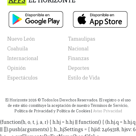
APPS
EL HORIZONTE
Nuevo León
Tamaulipas
Coahuila
Nacional
Internacional
Finanzas
Opinión
Deportes
Espectáculos
Estilo de Vida
El Horizonte
2026
© Todos los Derechos Reservados. El registro o el uso
de este sitio constituye la aceptación de nuestro Términos de Servicio,
Política de Privacidad y Política de Cookies |
Aviso Privacidad
(function(h, o, t, j, a, r) { h.hj = h.hj || function() { (h.hj.q = h.hj.q
|| []).push(arguments) }; h._hjSettings = { hjid: 2469318, hjsv: 6