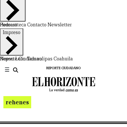
Hemeroteca
Podcast
Contacto
Newsletter
Impreso
Nuevo León
Reporte Ciudadano
Tamaulipas
Coahuila
☰
REPORTE CIUDADANO
rehenes