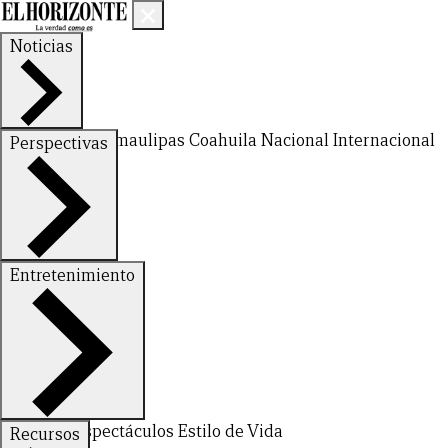
Noticias
Nuevo León
Tamaulipas
Coahuila
Nacional
Internacional
Perspectivas
Finanzas
Opinión
Entretenimiento
Deportes
Espectáculos
Estilo de Vida
Recursos