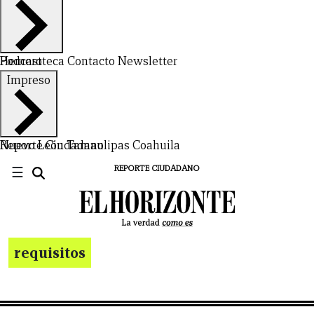
Hemeroteca
Podcast
Contacto
Newsletter
Impreso
Nuevo León
Reporte Ciudadano
Tamaulipas
Coahuila
☰
REPORTE CIUDADANO
requisitos