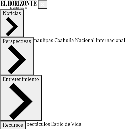
Noticias
Nuevo León
Tamaulipas
Coahuila
Nacional
Internacional
Perspectivas
Finanzas
Opinión
Entretenimiento
Deportes
Espectáculos
Estilo de Vida
Recursos