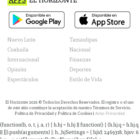
APPS
EL HORIZONTE
Nuevo León
Tamaulipas
Coahuila
Nacional
Internacional
Finanzas
Opinión
Deportes
Espectáculos
Estilo de Vida
El Horizonte
2026
© Todos los Derechos Reservados. El registro o el uso
de este sitio constituye la aceptación de nuestro Términos de Servicio,
Política de Privacidad y Política de Cookies |
Aviso Privacidad
(function(h, o, t, j, a, r) { h.hj = h.hj || function() { (h.hj.q = h.hj.q
|| []).push(arguments) }; h._hjSettings = { hjid: 2469318, hjsv: 6