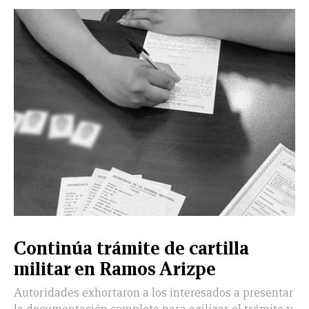
CERRAR
X
NUEVO
TAMAULIPAS
COAHUILA
NACIONAL
INTERNACIONAL
FINANZAS
OPINIÓN
DEPORTES
ESPECTÁCULOS
TENDENCIA
ESTILO
PODCAST
CONTACTO
NEWSLETTER
HEMEROTECA
SUPLEMENTOS
Continúa trámite de cartilla
LEÓN
DE
militar en Ramos Arizpe
VIDA
Autoridades exhortaron a los interesados a presentar