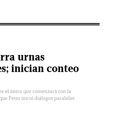
rra urnas
s; inician conteo
es el único que comenzará con la
a que Petro inició diálogos paralelos