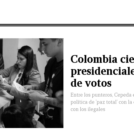
Colombia cie
presidenciale
de votos
Entre los punteros, Cepeda 
política de 'paz total' con l
con los ilegales