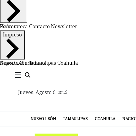
Hemeroteca
Podcast
Contacto
Newsletter
CERRAR
Impreso
X
NUEVO
TAMAULIPAS
COAHUILA
NACIONAL
INTERNACIONAL
FINANZAS
OPINIÓN
DEPORTES
ESPECTÁCULOS
TENDENCIA
ESTILO
PODCAST
CONTACTO
NEWSLETTER
HEMEROTECA
SUPLEMENTOS
Nuevo León
Reporte Ciudadano
Tamaulipas
Coahuila
☰
LEÓN
DE
VIDA
Jueves, Agosto 6, 2026
NUEVO LEÓN
TAMAULIPAS
COAHUILA
NACIO