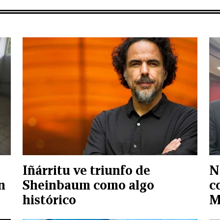
Iñárritu ve triunfo de
N
n
Sheinbaum como algo
c
histórico
M