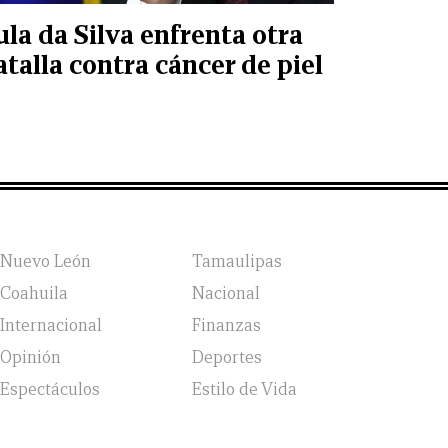
ula da Silva enfrenta otra
atalla contra cáncer de piel
Nuevo León
Tamaulipas
Coahuila
Nacional
Internacional
Finanzas
Opinión
Deportes
Espectáculos
Estilo de Vida