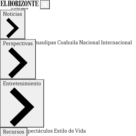
Noticias
Nuevo León
Tamaulipas
Coahuila
Nacional
Internacional
Perspectivas
Finanzas
Opinión
Entretenimiento
Deportes
Espectáculos
Estilo de Vida
Recursos