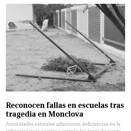
CERRAR
X
NUEVO
TAMAULIPAS
COAHUILA
NACIONAL
INTERNACIONAL
FINANZAS
OPINIÓN
DEPORTES
ESPECTÁCULOS
TENDENCIA
ESTILO
PODCAST
CONTACTO
NEWSLETTER
HEMEROTECA
SUPLEMENTOS
Reconocen fallas en escuelas tras
LEÓN
DE
tragedia en Monclova
VIDA
Autoridades estatales admitieron deficiencias en la