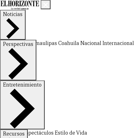
Noticias
Nuevo León
Tamaulipas
Coahuila
Nacional
Internacional
Perspectivas
Finanzas
Opinión
Entretenimiento
Deportes
Espectáculos
Estilo de Vida
Recursos