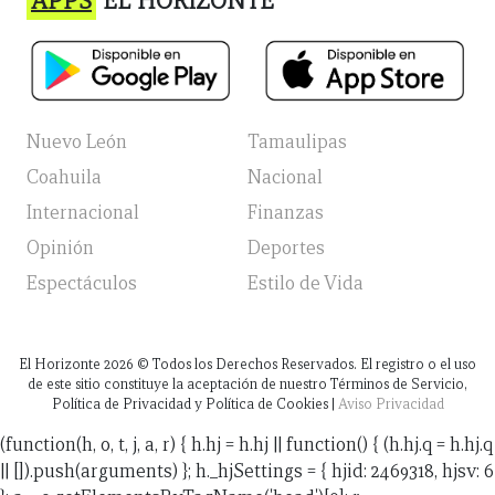
APPS
EL HORIZONTE
Nuevo León
Tamaulipas
Coahuila
Nacional
Internacional
Finanzas
Opinión
Deportes
Espectáculos
Estilo de Vida
El Horizonte
2026
© Todos los Derechos Reservados. El registro o el uso
de este sitio constituye la aceptación de nuestro Términos de Servicio,
Política de Privacidad y Política de Cookies |
Aviso Privacidad
(function(h, o, t, j, a, r) { h.hj = h.hj || function() { (h.hj.q = h.hj.q
|| []).push(arguments) }; h._hjSettings = { hjid: 2469318, hjsv: 6