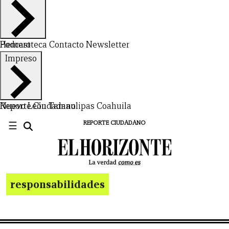
Hemeroteca
Podcast
Contacto
Newsletter
Impreso
Nuevo León
Reporte Ciudadano
Tamaulipas
Coahuila
☰
REPORTE CIUDADANO
responsabilidades