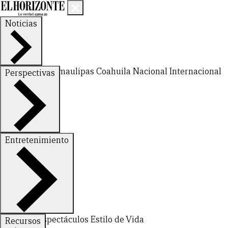
Noticias
Nuevo León
Tamaulipas
Coahuila
Nacional
Internacional
Perspectivas
Finanzas
Opinión
Entretenimiento
Deportes
Espectáculos
Estilo de Vida
Recursos