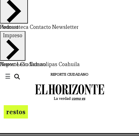
Hemeroteca
Podcast
Contacto
Newsletter
Impreso
Nuevo León
Reporte Ciudadano
Tamaulipas
Coahuila
☰
REPORTE CIUDADANO
restos