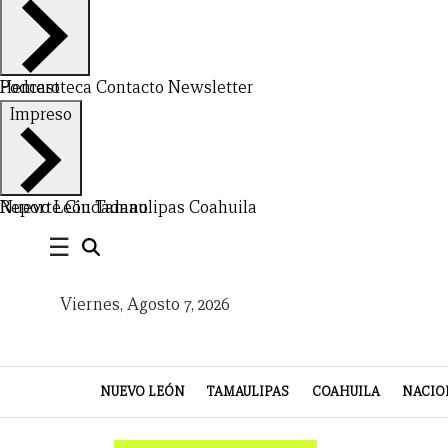
CERRAR
X
Hemeroteca
Podcast
Contacto
Newsletter
Impreso
NUEVO
TAMAULIPAS
COAHUILA
NACIONAL
INTERNACIONAL
FINANZAS
OPINIÓN
DEPORTES
ESPECTÁCULOS
TENDENCIA
ESTILO
PODCAST
CONTACTO
NEWSLETTER
HEMEROTECA
SUPLEMENTOS
LEÓN
DE
Nuevo León
Reporte Ciudadano
Tamaulipas
Coahuila
VIDA
☰
Viernes, Agosto 7, 2026
NUEVO LEÓN
TAMAULIPAS
COAHUILA
NACIO