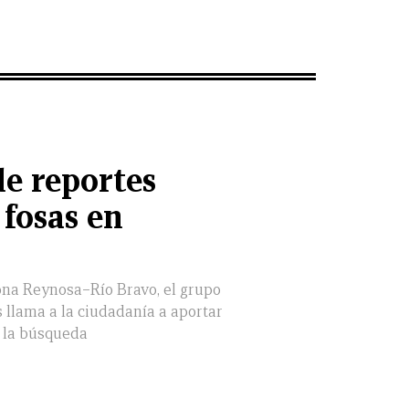
de reportes
fosas en
ona Reynosa–Río Bravo, el grupo
 llama a la ciudadanía a aportar
r la búsqueda