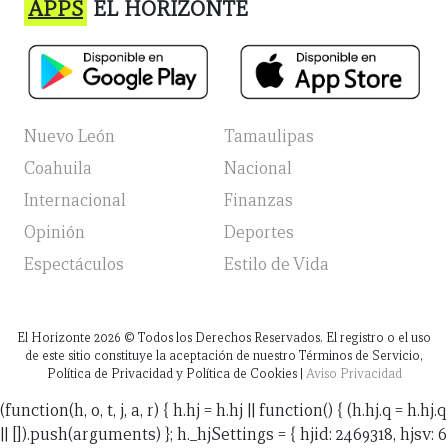
APPS
EL HORIZONTE
Nuevo León
Tamaulipas
Coahuila
Nacional
Internacional
Finanzas
Opinión
Deportes
Espectáculos
Estilo de Vida
El Horizonte
2026
© Todos los Derechos Reservados. El registro o el uso
de este sitio constituye la aceptación de nuestro Términos de Servicio,
Política de Privacidad y Política de Cookies |
Aviso Privacidad
(function(h, o, t, j, a, r) { h.hj = h.hj || function() { (h.hj.q = h.hj.q
|| []).push(arguments) }; h._hjSettings = { hjid: 2469318, hjsv: 6