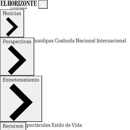
Noticias
Nuevo León
Tamaulipas
Coahuila
Nacional
Internacional
Perspectivas
Finanzas
Opinión
Entretenimiento
CERRAR
Deportes
Espectáculos
Estilo de Vida
Recursos
X