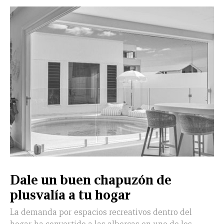
CERRAR
X
NUEVO
TAMAULIPAS
COAHUILA
NACIONAL
INTERNACIONAL
FINANZAS
OPINIÓN
DEPORTES
ESPECTÁCULOS
TENDENCIA
ESTILO
PODCAST
CONTACTO
NEWSLETTER
HEMEROTECA
SUPLEMENTOS
Dale un buen chapuzón de
LEÓN
DE
plusvalía a tu hogar
VIDA
La demanda por espacios recreativos dentro del