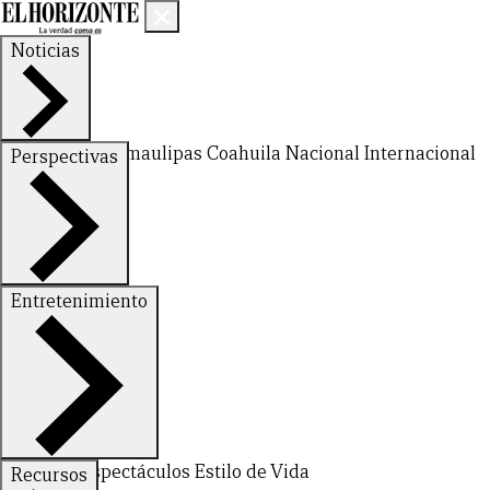
Noticias
Nuevo León
Tamaulipas
Coahuila
Nacional
Internacional
Perspectivas
Finanzas
Opinión
Entretenimiento
Deportes
Espectáculos
Estilo de Vida
Recursos