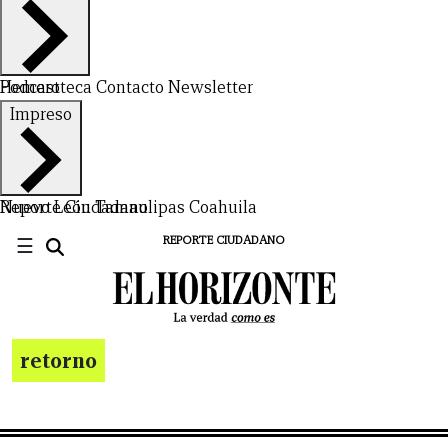
Hemeroteca
Podcast
Contacto
Newsletter
Impreso
Nuevo León
Reporte Ciudadano
Tamaulipas
Coahuila
☰
REPORTE CIUDADANO
retorno