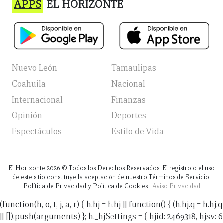
APPS
EL HORIZONTE
Nuevo León
Tamaulipas
Coahuila
Nacional
Internacional
Finanzas
Opinión
Deportes
Espectáculos
Estilo de Vida
El Horizonte
2026
© Todos los Derechos Reservados. El registro o el uso
de este sitio constituye la aceptación de nuestro Términos de Servicio,
Política de Privacidad y Política de Cookies |
Aviso Privacidad
(function(h, o, t, j, a, r) { h.hj = h.hj || function() { (h.hj.q = h.hj.q
|| []).push(arguments) }; h._hjSettings = { hjid: 2469318, hjsv: 6