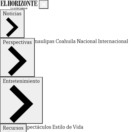
Noticias
Nuevo León
Tamaulipas
Coahuila
Nacional
Internacional
Perspectivas
Finanzas
Opinión
Entretenimiento
CERRAR
Deportes
Espectáculos
Estilo de Vida
Recursos
X