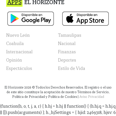
APPS
EL HORIZONTE
Nuevo León
Tamaulipas
Coahuila
Nacional
Internacional
Finanzas
Opinión
Deportes
Espectáculos
Estilo de Vida
El Horizonte
2026
© Todos los Derechos Reservados. El registro o el uso
de este sitio constituye la aceptación de nuestro Términos de Servicio,
Política de Privacidad y Política de Cookies |
Aviso Privacidad
(function(h, o, t, j, a, r) { h.hj = h.hj || function() { (h.hj.q = h.hj.q
|| []).push(arguments) }; h._hjSettings = { hjid: 2469318, hjsv: 6