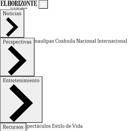
Noticias
Nuevo León
Tamaulipas
Coahuila
Nacional
Internacional
Perspectivas
Finanzas
Opinión
Entretenimiento
Deportes
Espectáculos
Estilo de Vida
Recursos