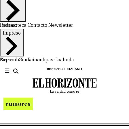
Hemeroteca
Podcast
Contacto
Newsletter
Impreso
Nuevo León
Reporte Ciudadano
Tamaulipas
Coahuila
☰
REPORTE CIUDADANO
rumores