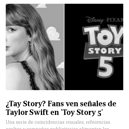
CERRAR
X
NUEVO
TAMAULIPAS
COAHUILA
NACIONAL
INTERNACIONAL
FINANZAS
OPINIÓN
DEPORTES
ESPECTÁCULOS
TENDENCIA
ESTILO
PODCAST
CONTACTO
NEWSLETTER
HEMEROTECA
SUPLEMENTOS
¿Tay Story? Fans ven señales de
LEÓN
DE
Taylor Swift en 'Toy Story 5'
VIDA
Una serie de coincidencias visuales, referencias