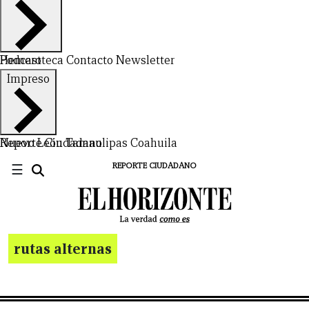
Hemeroteca
Podcast
Contacto
Newsletter
Impreso
Nuevo León
Reporte Ciudadano
Tamaulipas
Coahuila
☰
REPORTE CIUDADANO
rutas alternas