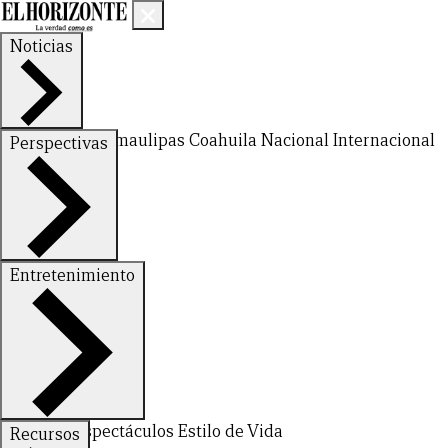
Noticias
Nuevo León
Tamaulipas
Coahuila
Nacional
Internacional
Perspectivas
Finanzas
Opinión
Entretenimiento
Deportes
Espectáculos
Estilo de Vida
Recursos