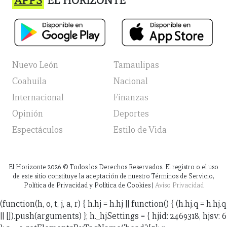
APPS
EL HORIZONTE
Nuevo León
Tamaulipas
Coahuila
Nacional
Internacional
Finanzas
Opinión
Deportes
Espectáculos
Estilo de Vida
El Horizonte
2026
© Todos los Derechos Reservados. El registro o el uso
de este sitio constituye la aceptación de nuestro Términos de Servicio,
Política de Privacidad y Política de Cookies |
Aviso Privacidad
(function(h, o, t, j, a, r) { h.hj = h.hj || function() { (h.hj.q = h.hj.q
|| []).push(arguments) }; h._hjSettings = { hjid: 2469318, hjsv: 6