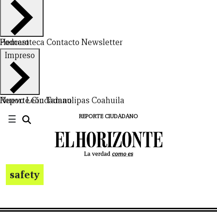
Hemeroteca
Podcast
Contacto
Newsletter
Impreso
Nuevo León
Reporte Ciudadano
Tamaulipas
Coahuila
☰
REPORTE CIUDADANO
safety