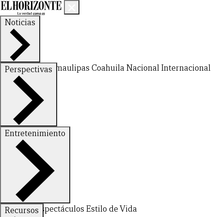
Noticias
Nuevo León
Tamaulipas
Coahuila
Nacional
Internacional
Perspectivas
Finanzas
Opinión
Entretenimiento
Deportes
Espectáculos
Estilo de Vida
Recursos