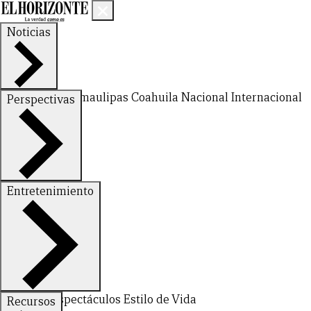
Noticias
Nuevo León
Tamaulipas
Coahuila
Nacional
Internacional
Perspectivas
Finanzas
Opinión
Entretenimiento
CERRAR
Deportes
Espectáculos
Estilo de Vida
Recursos
X