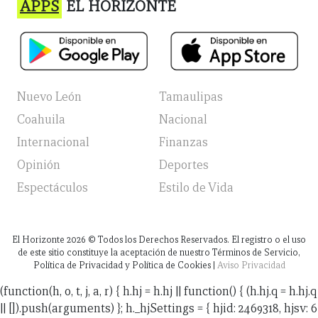
APPS
EL HORIZONTE
Nuevo León
Tamaulipas
Coahuila
Nacional
Internacional
Finanzas
Opinión
Deportes
Espectáculos
Estilo de Vida
El Horizonte
2026
© Todos los Derechos Reservados. El registro o el uso
de este sitio constituye la aceptación de nuestro Términos de Servicio,
Política de Privacidad y Política de Cookies |
Aviso Privacidad
(function(h, o, t, j, a, r) { h.hj = h.hj || function() { (h.hj.q = h.hj.q
|| []).push(arguments) }; h._hjSettings = { hjid: 2469318, hjsv: 6