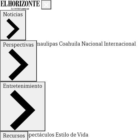
Noticias
Nuevo León
Tamaulipas
Coahuila
Nacional
Internacional
Perspectivas
Finanzas
Opinión
Entretenimiento
Deportes
Espectáculos
Estilo de Vida
Recursos