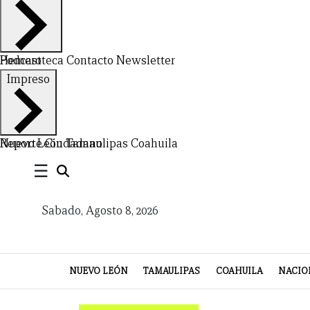
Hemeroteca
Podcast
Contacto
Newsletter
CERRAR
Impreso
X
NUEVO
TAMAULIPAS
COAHUILA
NACIONAL
INTERNACIONAL
FINANZAS
OPINIÓN
DEPORTES
ESPECTÁCULOS
TENDENCIA
ESTILO
PODCAST
CONTACTO
NEWSLETTER
HEMEROTECA
SUPLEMENTOS
Nuevo León
Reporte Ciudadano
Tamaulipas
Coahuila
☰
LEÓN
DE
VIDA
Sabado, Agosto 8, 2026
NUEVO LEÓN
TAMAULIPAS
COAHUILA
NACIO