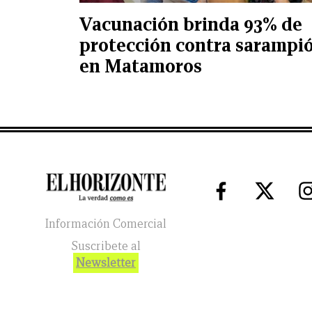
Vacunación brinda 93% de
protección contra sarampi
en Matamoros
Información Comercial
Suscribete al
Newsletter