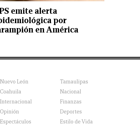
PS emite alerta
pidemiológica por
arampión en América
Nuevo León
Tamaulipas
Coahuila
Nacional
Internacional
Finanzas
Opinión
Deportes
Espectáculos
Estilo de Vida