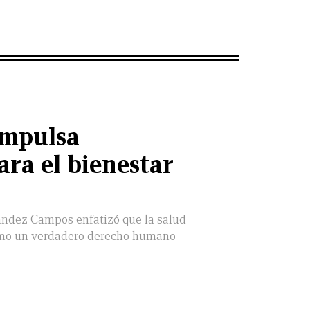
impulsa
ara el bienestar
ández Campos enfatizó que la salud
omo un verdadero derecho humano