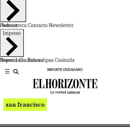
Hemeroteca
Podcast
Contacto
Newsletter
Impreso
Nuevo León
Reporte Ciudadano
Tamaulipas
Coahuila
☰
REPORTE CIUDADANO
san francisco