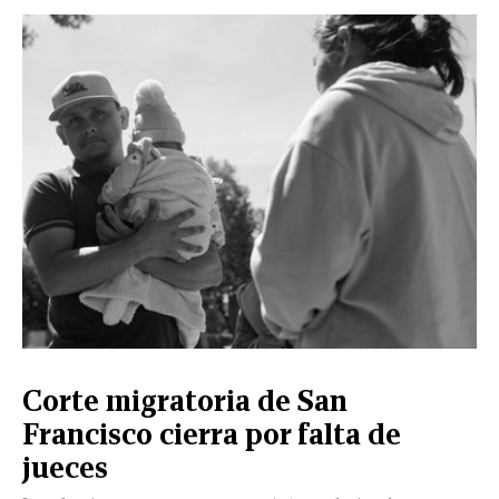
CERRAR
X
NUEVO
TAMAULIPAS
COAHUILA
NACIONAL
INTERNACIONAL
FINANZAS
OPINIÓN
DEPORTES
ESPECTÁCULOS
TENDENCIA
ESTILO
PODCAST
CONTACTO
NEWSLETTER
HEMEROTECA
SUPLEMENTOS
Corte migratoria de San
LEÓN
DE
Francisco cierra por falta de
VIDA
jueces