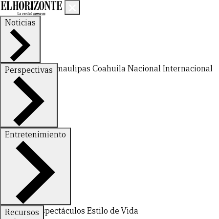
Noticias
Nuevo León
Tamaulipas
Coahuila
Nacional
Internacional
Perspectivas
Finanzas
Opinión
Entretenimiento
Deportes
Espectáculos
Estilo de Vida
Recursos