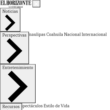
Noticias
Nuevo León
Tamaulipas
Coahuila
Nacional
Internacional
Perspectivas
Finanzas
Opinión
Entretenimiento
CERRAR
Deportes
Espectáculos
Estilo de Vida
Recursos