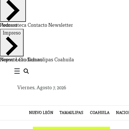
NUEVO
TAMAULIPAS
COAHUILA
NACIONAL
INTERNACIONAL
FINANZAS
OPINIÓN
DEPORTES
ESPECTÁCULOS
TENDENCIA
ESTILO
PODCAST
CONTACTO
NEWSLETTER
HEMEROTECA
SUPLEMENTOS
Hemeroteca
Podcast
Contacto
Newsletter
LEÓN
DE
Impreso
VIDA
Nuevo León
Reporte Ciudadano
Tamaulipas
Coahuila
☰
Viernes, Agosto 7, 2026
NUEVO LEÓN
TAMAULIPAS
COAHUILA
NACIO