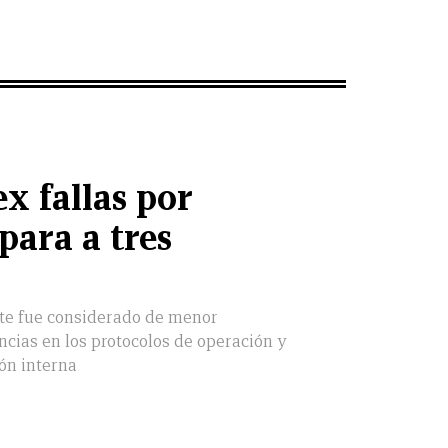
 fallas por
para a tres
nte fue considerado de menor
ncias en los protocolos de operación y
ón interna