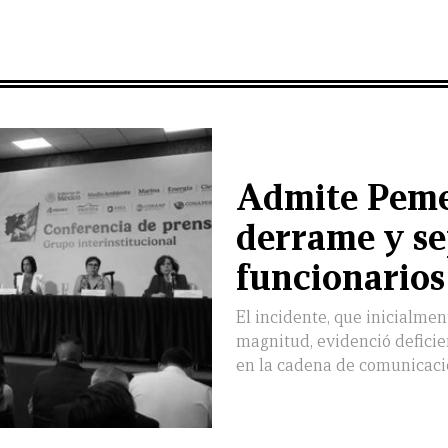
Admite Pemex
derrame y se
funcionarios
El incidente, que inicialme
magnitud, evidenció deficie
en la cadena de comunicaci