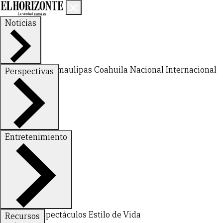
Noticias
Nuevo León
Tamaulipas
Coahuila
Nacional
Internacional
Perspectivas
Finanzas
Opinión
Entretenimiento
Deportes
Espectáculos
Estilo de Vida
Recursos