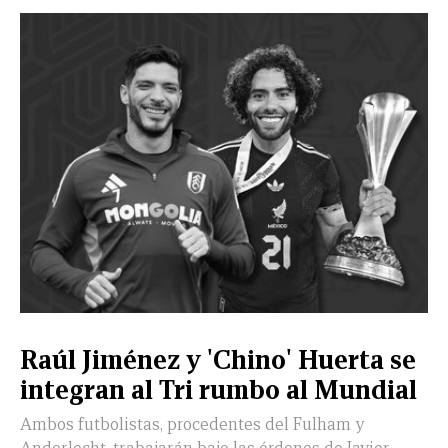
CERRAR
X
NUEVO
TAMAULIPAS
COAHUILA
NACIONAL
INTERNACIONAL
FINANZAS
OPINIÓN
DEPORTES
ESPECTÁCULOS
TENDENCIA
ESTILO
PODCAST
CONTACTO
NEWSLETTER
HEMEROTECA
SUPLEMENTOS
Raúl Jiménez y 'Chino' Huerta se
LEÓN
DE
integran al Tri rumbo al Mundial
VIDA
Ambos futbolistas, procedentes del Fulham y