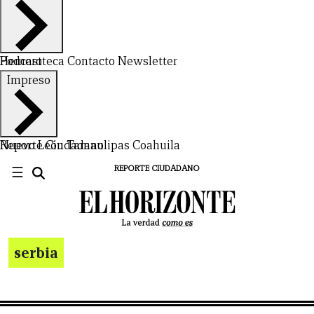
Hemeroteca
Podcast
Contacto
Newsletter
Impreso
Nuevo León
Reporte Ciudadano
Tamaulipas
Coahuila
☰
REPORTE CIUDADANO
serbia