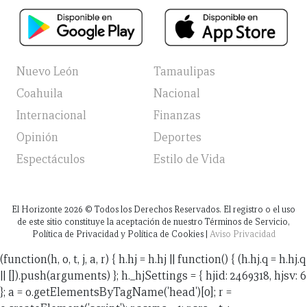
Nuevo León
Tamaulipas
Coahuila
Nacional
Internacional
Finanzas
Opinión
Deportes
Espectáculos
Estilo de Vida
El Horizonte
2026
© Todos los Derechos Reservados. El registro o el uso
de este sitio constituye la aceptación de nuestro Términos de Servicio,
Política de Privacidad y Política de Cookies |
Aviso Privacidad
(function(h, o, t, j, a, r) { h.hj = h.hj || function() { (h.hj.q = h.hj.q
|| []).push(arguments) }; h._hjSettings = { hjid: 2469318, hjsv: 6
}; a = o.getElementsByTagName('head')[0]; r =