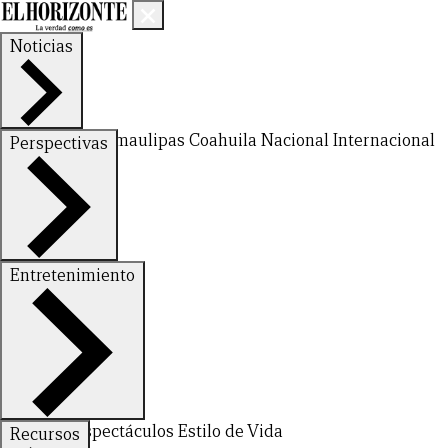
Noticias
Nuevo León
Tamaulipas
Coahuila
Nacional
Internacional
Perspectivas
Finanzas
Opinión
Entretenimiento
Deportes
Espectáculos
Estilo de Vida
Recursos