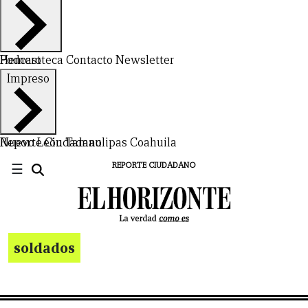
Hemeroteca
Podcast
Contacto
Newsletter
Impreso
Nuevo León
Reporte Ciudadano
Tamaulipas
Coahuila
☰
REPORTE CIUDADANO
soldados