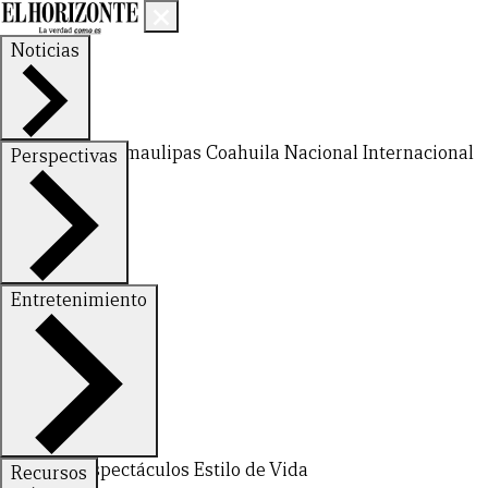
Noticias
Nuevo León
Tamaulipas
Coahuila
Nacional
Internacional
Perspectivas
Finanzas
Opinión
Entretenimiento
Deportes
Espectáculos
Estilo de Vida
Recursos