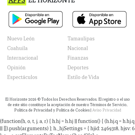
APPS
EL HORIZONTE
Nuevo León
Tamaulipas
Coahuila
Nacional
Internacional
Finanzas
Opinión
Deportes
Espectáculos
Estilo de Vida
El Horizonte
2026
© Todos los Derechos Reservados. El registro o el uso
de este sitio constituye la aceptación de nuestro Términos de Servicio,
Política de Privacidad y Política de Cookies |
Aviso Privacidad
(function(h, o, t, j, a, r) { h.hj = h.hj || function() { (h.hj.q = h.hj.q
|| []).push(arguments) }; h._hjSettings = { hjid: 2469318, hjsv: 6