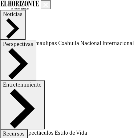
Noticias
Nuevo León
Tamaulipas
Coahuila
Nacional
Internacional
Perspectivas
Finanzas
Opinión
Entretenimiento
CERRAR
Deportes
Espectáculos
Estilo de Vida
Recursos