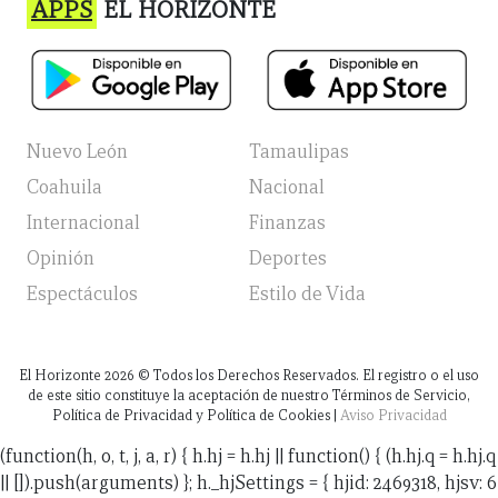
APPS
EL HORIZONTE
Nuevo León
Tamaulipas
Coahuila
Nacional
Internacional
Finanzas
Opinión
Deportes
Espectáculos
Estilo de Vida
El Horizonte
2026
© Todos los Derechos Reservados. El registro o el uso
de este sitio constituye la aceptación de nuestro Términos de Servicio,
Política de Privacidad y Política de Cookies |
Aviso Privacidad
(function(h, o, t, j, a, r) { h.hj = h.hj || function() { (h.hj.q = h.hj.q
|| []).push(arguments) }; h._hjSettings = { hjid: 2469318, hjsv: 6