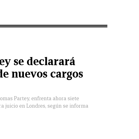
y se declarará
de nuevos cargos
omas Partey, enfrenta ahora siete
a juicio en Londres, según se informa