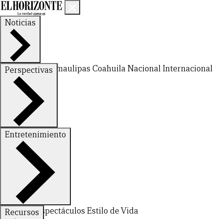
Noticias
Nuevo León
Tamaulipas
Coahuila
Nacional
Internacional
Perspectivas
Finanzas
Opinión
Entretenimiento
CERRAR
X
Deportes
Espectáculos
Estilo de Vida
Recursos