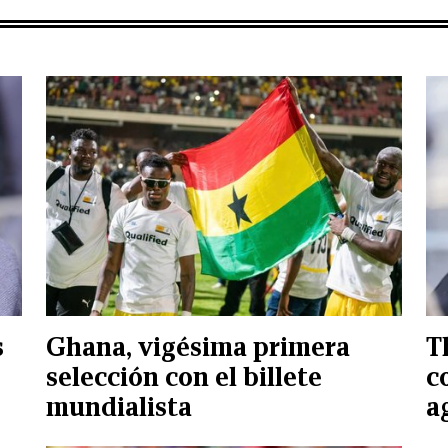
s
Ghana, vigésima primera
T
selección con el billete
c
mundialista
a