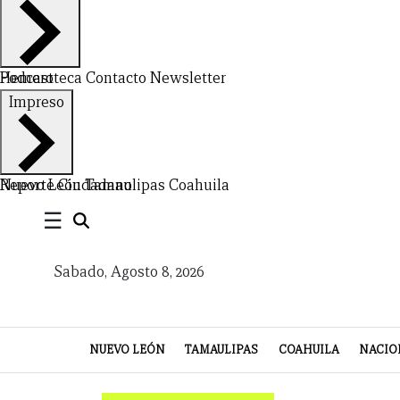
NUEVO
TAMAULIPAS
COAHUILA
NACIONAL
INTERNACIONAL
FINANZAS
OPINIÓN
DEPORTES
ESPECTÁCULOS
TENDENCIA
ESTILO
PODCAST
CONTACTO
NEWSLETTER
HEMEROTECA
SUPLEMENTOS
LEÓN
DE
Hemeroteca
Podcast
Contacto
Newsletter
Impreso
VIDA
Nuevo León
Reporte Ciudadano
Tamaulipas
Coahuila
☰
Sabado, Agosto 8, 2026
NUEVO LEÓN
TAMAULIPAS
COAHUILA
NACIO