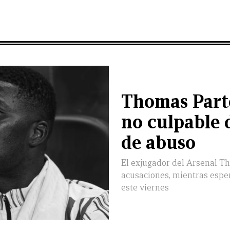
Thomas Parte
no culpable 
de abuso
El exjugador del Arsenal Th
acusaciones, mientras esper
este viernes