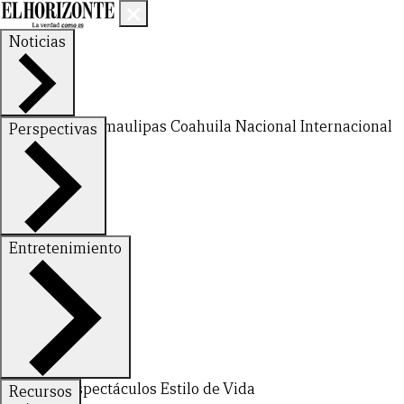
Noticias
Nuevo León
Tamaulipas
Coahuila
Nacional
Internacional
Perspectivas
Finanzas
Opinión
Entretenimiento
CERRAR
Deportes
Espectáculos
Estilo de Vida
Recursos
X