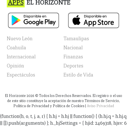
APPS
EL HORIZONTE
Nuevo León
Tamaulipas
Coahuila
Nacional
Internacional
Finanzas
Opinión
Deportes
Espectáculos
Estilo de Vida
El Horizonte
2026
© Todos los Derechos Reservados. El registro o el uso
de este sitio constituye la aceptación de nuestro Términos de Servicio,
Política de Privacidad y Política de Cookies |
Aviso Privacidad
(function(h, o, t, j, a, r) { h.hj = h.hj || function() { (h.hj.q = h.hj.q
|| []).push(arguments) }; h._hjSettings = { hjid: 2469318, hjsv: 6