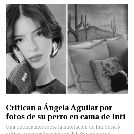
CERRAR
X
NUEVO
TAMAULIPAS
COAHUILA
NACIONAL
INTERNACIONAL
FINANZAS
OPINIÓN
DEPORTES
ESPECTÁCULOS
TENDENCIA
ESTILO
PODCAST
CONTACTO
NEWSLETTER
HEMEROTECA
SUPLEMENTOS
Critican a Ángela Aguilar por
LEÓN
DE
fotos de su perro en cama de Inti
VIDA
Una publicación sobre la habitación de Inti desató