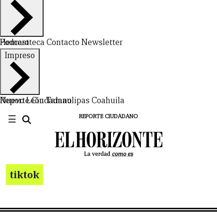
Hemeroteca
Podcast
Contacto
Newsletter
Impreso
Nuevo León
Reporte Ciudadano
Tamaulipas
Coahuila
☰
REPORTE CIUDADANO
tiktok