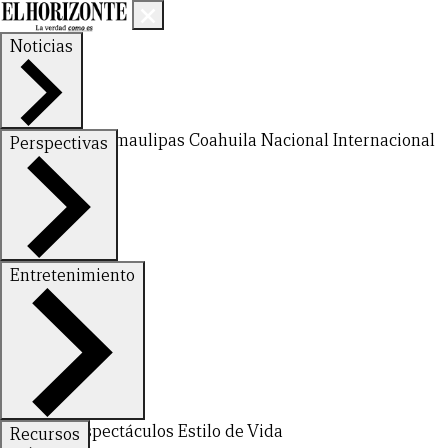
Noticias
Nuevo León
Tamaulipas
Coahuila
Nacional
Internacional
Perspectivas
Finanzas
Opinión
Entretenimiento
Deportes
Espectáculos
Estilo de Vida
Recursos