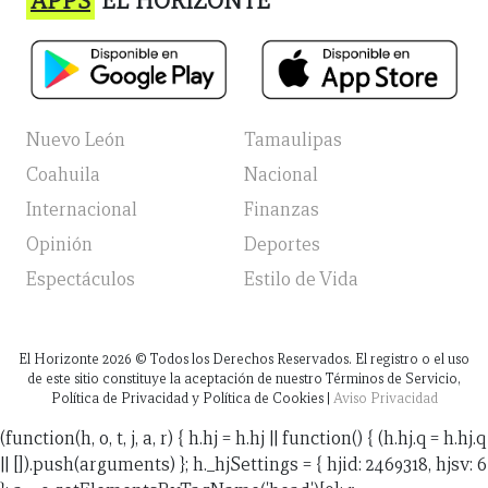
APPS
EL HORIZONTE
Nuevo León
Tamaulipas
Coahuila
Nacional
Internacional
Finanzas
Opinión
Deportes
Espectáculos
Estilo de Vida
El Horizonte
2026
© Todos los Derechos Reservados. El registro o el uso
de este sitio constituye la aceptación de nuestro Términos de Servicio,
Política de Privacidad y Política de Cookies |
Aviso Privacidad
(function(h, o, t, j, a, r) { h.hj = h.hj || function() { (h.hj.q = h.hj.q
|| []).push(arguments) }; h._hjSettings = { hjid: 2469318, hjsv: 6