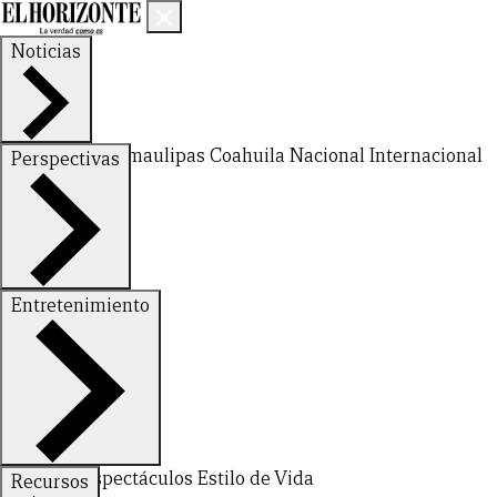
Noticias
Nuevo León
Tamaulipas
Coahuila
Nacional
Internacional
Perspectivas
Finanzas
Opinión
Entretenimiento
Deportes
Espectáculos
Estilo de Vida
Recursos