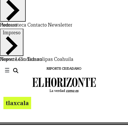
Hemeroteca
Podcast
Contacto
Newsletter
Impreso
Nuevo León
Reporte Ciudadano
Tamaulipas
Coahuila
☰
REPORTE CIUDADANO
tlaxcala